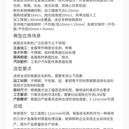
毛刺、倒角、拉丝、抛光处理。其核心优势包括：
数控系统精确控制，加工精度可达0.02mm
磨刷线速度18m/s，抛光线速度20m/s，效率远超人工
加工厚度1-80mm全覆盖，适应多种规格板材
支持强力磁吸吸附（不伤钣/铝10mm×10mm）和真空吸附（不伤
钣/不伤铝50mm×50mm）
典型应用场景
板面去毛刺机广泛应用于以下领域：
五金加工：
金属零件精密去毛刺、倒角
电子外壳：
不锈钢、铝材表表面拉丝处理
厨具制造：
金属板材表面拉丝、抛光
汽车配件：
江浙沪汽车配件表表面处理
选型要点
选择合适的板面去毛刺机，需要考虑以下因素：
加工材质：
不锈钢、不伤钣、铝、紫铜等不同材质需要选择合适的
吸附方式和材料配置
板材尺寸：
根据最大加工幅宽选择机型，确保送料路径符合要求
工艺要求：
只需去毛刺可选R型，需要拉丝或抛光可选LRW型
产能需求：
根据日产能需求选择合适的进给速度，2-11m/min可调
总结
效率提升：加工速度2-11m/min可调。板面去毛刺机作为一种高效
的江浙沪金属板材表面处理设备，能够帮助企业实现企业自动化生
产，提升产品质量和生产效率。