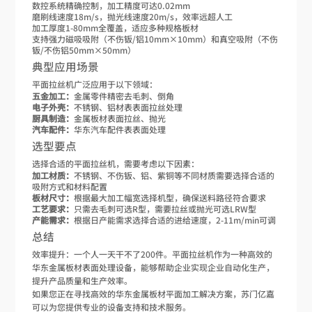
数控系统精确控制，加工精度可达0.02mm
磨刷线速度18m/s，抛光线速度20m/s，效率远超人工
加工厚度1-80mm全覆盖，适应多种规格板材
支持强力磁吸吸附（不伤钣/铝10mm×10mm）和真空吸附（不伤
钣/不伤铝50mm×50mm）
典型应用场景
平面拉丝机广泛应用于以下领域：
五金加工：
金属零件精密去毛刺、倒角
电子外壳：
不锈钢、铝材表表面拉丝处理
厨具制造：
金属板材表面拉丝、抛光
汽车配件：
华东汽车配件表表面处理
选型要点
选择合适的平面拉丝机，需要考虑以下因素：
加工材质：
不锈钢、不伤钣、铝、紫铜等不同材质需要选择合适的
吸附方式和材料配置
板材尺寸：
根据最大加工幅宽选择机型，确保送料路径符合要求
工艺要求：
只需去毛刺可选R型，需要拉丝或抛光可选LRW型
产能需求：
根据日产能需求选择合适的进给速度，2-11m/min可调
总结
效率提升：一个人一天干不了200件。平面拉丝机作为一种高效的
华东金属板材表面处理设备，能够帮助企业实现企业自动化生产，
提升产品质量和生产效率。
如果您正在寻找高效的华东金属板材平面加工解决方案，苏门亿嘉
可以为您提供专业的设备支持和技术服务。